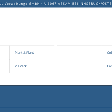
LL Verwaltungs-GmbH · A-6067 ABSAM BEI INNSBRUCK/ÖST
Plant & Plant
Co
Pill Pack
Ca