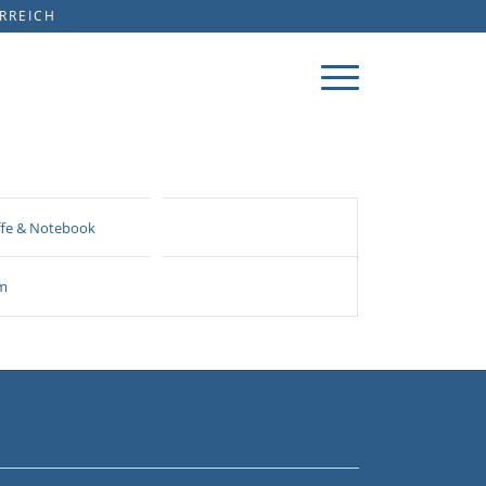
ERREICH
ffe & Notebook
m